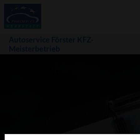
Autoservice Förster KFZ-
Meisterbetrieb