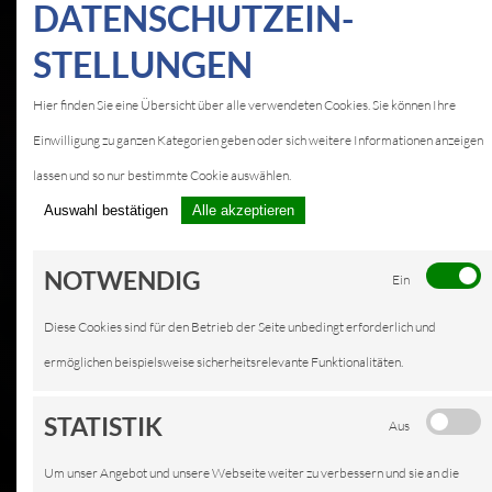
DATEN­SCHUTZ­EIN­
STELLUNGEN
KFZ-SERVICE IN
Hier finden Sie eine Übersicht über alle verwendeten Cookies. Sie können Ihre
FLIEDEN
Einwilligung zu ganzen Kategorien geben oder sich weitere Informationen anzeigen
LEISTUNGEN
lassen und so nur bestimmte Cookie auswählen.
Auswahl bestätigen
Alle akzeptieren
NOTWENDIG
Ein
Diese Cookies sind für den Betrieb der Seite unbedingt erforderlich und
ermöglichen beispielsweise sicherheitsrelevante Funktionalitäten.
STATISTIK
Aus
Um unser Angebot und unsere Webseite weiter zu verbessern und sie an die