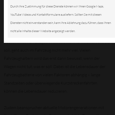
Durch Ihre Zustimmung für diese Dienste können wir Ihnen Google Maps,
YouTube Videos und Kontaktformulare ausliefern. Sollten Sie mit diesen
Diensten nicht einverstanden sein, kann Ihre Ablehnung dazu führen, dass Ihnen
nicht alle Inhalte dieser Website angezeigt werden.
Autobatterie ist das Herz des Motors und ein elementares
Bauteil Ihres Fahrzeuges. Wenn sie nicht funktioniert wie sie
soll, geht auch im Fahrzeug nicht mehr viel. Vielen
Fahrzeughaltern wird das erst dann bewusst, wenn der
Wagen nicht tut, was er soll. Dabei ist die Lebensdauer der
Fahrzeugbatterie von vielen Faktoren abhängig – lange
Standzeiten oder überwiegende Kurzstreckenfahrten
können die Lebensdauer reduzieren.
Zudem beanspruchen aktuelle Motorengenerationen mit