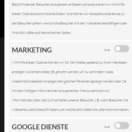
Bedürfnisse der Besucher anzupassen, erfassen und analysieren wir mit Hilfe
dieser Cookies anonymisierte Daten. So erfahren wir beispielsweise etwas zu
den Besucherzahlen, wie sich die Besucher mit der Webseite beschäftigen oder
Ihre Aktivitäten auf den einzelnen Seiten.
MARKETING
Aus
Mit Hilfe dieser Cookies können wir für Sie Inhalte, passend zu Ihren Interessen
BATTERIEDIENST
anzeigen. So können diese z.B. genutzt werden, um zu verhindern, dass
wiederholt dieselben Anzeigen den gleichen Personen gezeigt werden oder Sie
mit den richtigen Informationen anzusprechen. Hierzu sammeln wir
Informationen über das Surfverhalten unserer Besucher, z.B. wann Besucher die
Die
Webseite zuletzt besucht haben und welche Aktivitäten sie unternommen haben.
GOOGLE DIENSTE
Aus