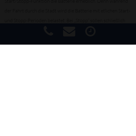
Start/Stopp-Funktion die Batterie erheblich. Denn während
der Fahrt durch die Stadt wird die Batterie mit etlichen Start-
und Stopp-Perioden belastet. Bei „Stopp“ sollen schließlich
elektrische Verbraucher wie Licht, Scheibenwischer und
Multimedia-Dienste weiterhin ihren Dienst verrichten – auch
wenn die Batterie nicht durch den laufenden Motor versorgt
Impressum
|
Haftungsausschluss
|
Datenschutz
|
Barrierefreiheit
wird. Die Belastung durch ein ständiges Ent- und Aufladen
steigt.
Wir checken Ihre Batterie auf Ladezustand. Und sollten Sie
eine neue Batterie benötigen, beraten wir Sie gern über unser
Sortiment an leistungsstarken, langlebigen und sicheren
Batterien in Erstausrüsterqualität. Und selbstverständlich
entsorgen wir Ihre Altbatterie umweltgerecht und