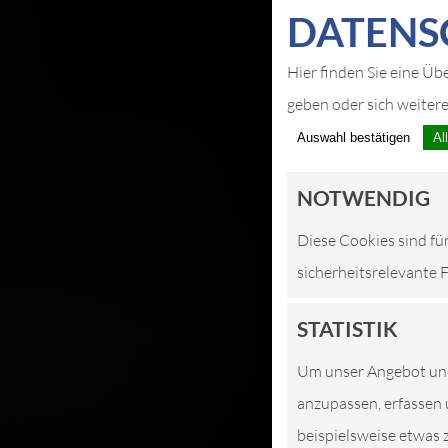
DATEN­S
Hier finden Sie eine Üb
geben oder sich weiter
Auswahl bestätigen
Al
NOTWENDIG
Diese Cookies sind fü
sicherheitsrelevante 
STATISTIK
Um unser Angebot und 
anzupassen, erfassen 
beispielsweise etwas 