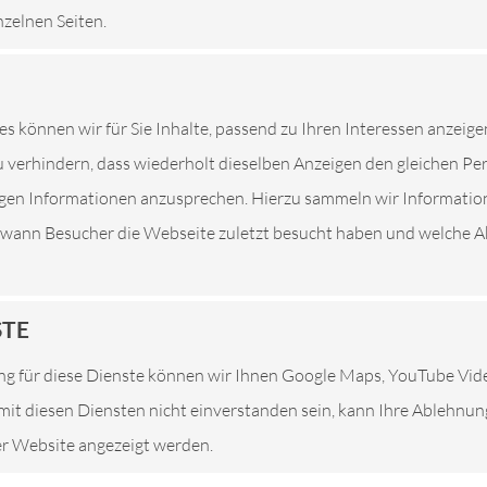
nzelnen Seiten.
Eine Nutzung unserer Internetseiten ist grundsätzlich ohne jed
es können wir für Sie Inhalte, passend zu Ihren Interessen anzeige
son besondere Services unseres Unternehmens über unsere Intern
 verhindern, dass wiederholt dieselben Anzeigen den gleichen P
sonenbezogener Daten erforderlich werden. Ist die Verarbeitung 
tigen Informationen anzusprechen. Hierzu sammeln wir Informatio
ung keine gesetzliche Grundlage, holen wir generell eine Einwillig
. wann Besucher die Webseite zuletzt besucht haben und welche Ak
 Daten, Kontaktdaten von Ihnen, Ihren Mitarbeitern, Kundendat
rson, erfolgt stets im Einklang mit der Datenschutz-Grundveror
r uns geltenden landesspezifischen Datenschutzbestimmungen. Mi
STE
lichkeit über Art, Umfang und Zweck der von uns erhobenen, ge
g für diese Dienste können wir Ihnen Google Maps, YouTube Vi
. Ferner werden betroffene Personen mittels dieser Datenschutz
e mit diesen Diensten nicht einverstanden sein, kann Ihre Ablehnu
ser Website angezeigt werden.
Verantwortlicher zahlreiche technische und organisatorische Maß
nternetseite verarbeiteten personenbezogenen Daten sicherzustel