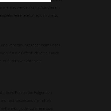
ährleistet werden kann. Aus diesem
spielsweise telefonisch, an uns zu
n- und Verordnungsgeber beim Erlass
l für die Öffentlichkeit als auch
, erläutern wir vorab die
natürliche Person (im Folgenden
r indirekt, insbesondere mittels
ine-Kennung oder zu einem oder