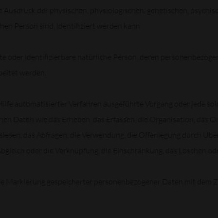
usdruck der physischen, physiologischen, genetischen, psychische
chen Person sind, identifiziert werden kann.
erte oder identifizierbare natürliche Person, deren personenbezog
beitet werden.
 Hilfe automatisierter Verfahren ausgeführte Vorgang oder jede so
Daten wie das Erheben, das Erfassen, die Organisation, das Ord
lesen, das Abfragen, die Verwendung, die Offenlegung durch Über
Abgleich oder die Verknüpfung, die Einschränkung, das Löschen ode
ie Markierung gespeicherter personenbezogener Daten mit dem Zie