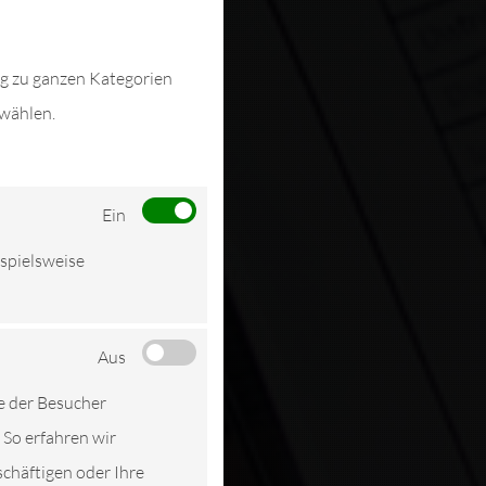
ng zu ganzen Kategorien
swählen.
Ein
ispielsweise
Aus
e der Besucher
 So erfahren wir
schäftigen oder Ihre