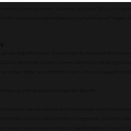
herheitslücken aufweisen, sodass ein absoluter Schutz nicht gew
son frei, personenbezogene Daten auch auf alternativen Wegen, bei
N
uf den Begrifflichkeiten, die durch den Europäischen Richtlinie
GVO) verwendet wurden. Unsere Datenschutzerklärung soll sowoh
er einfach lesbar und verständlich sein. Um dies zu gewährleisten
erklärung unter anderem die folgenden Begriffe:
rmationen, die sich auf eine identifizierte oder identifizierbare 
ntifizierbar wird eine natürliche Person angesehen, die direkt ode
em Namen, zu einer Kennnummer, zu Standortdaten, zu einer Onl