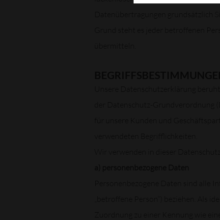
Datenübertragungen grundsätzlich Sic
Grund steht es jeder betroffenen Per
übermitteln.
BEGRIFFSBESTIMMUNGE
Unsere Datenschutzerklärung beruht a
der Datenschutz-Grundverordnung (DS
für unsere Kunden und Geschäftspartn
verwendeten Begrifflichkeiten.
Wir verwenden in dieser Datenschutz
a) personenbezogene Daten
Personenbezogene Daten sind alle Info
„betroffene Person“) beziehen. Als ide
Zuordnung zu einer Kennung wie ein